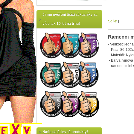
Jsme ověřeni tisíci zákazníky za
Sdílet
|
více jak 10 let na trhu!
Ramenní mi
- Velikost: jedna
- Prsa: 86-102c
- Materiál: Nyl
- Barva: vínová
- ramenní mini 
Naše další levné produkty!