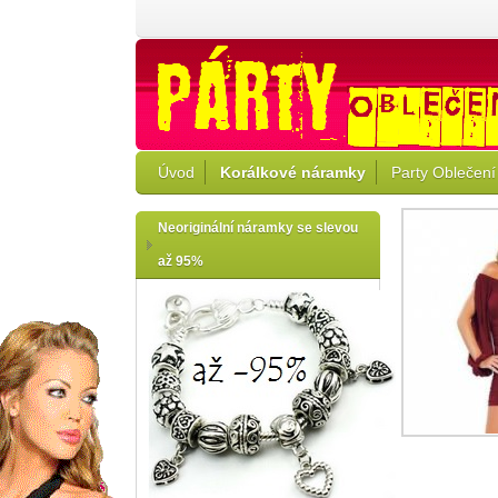
Úvod
Korálkové náramky
Party Oblečení
Neoriginální náramky se slevou
až 95%