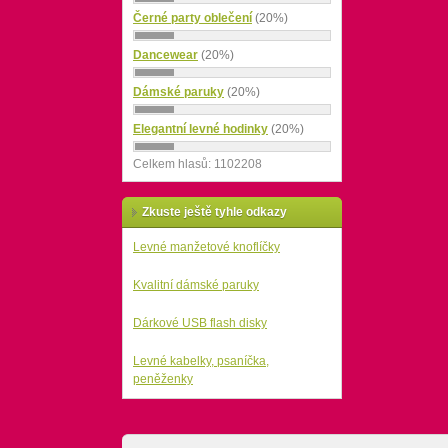
Černé party oblečení
(20%)
Dancewear
(20%)
Dámské paruky
(20%)
Elegantní levné hodinky
(20%)
Celkem hlasů: 1102208
Zkuste ještě tyhle odkazy
Levné manžetové knoflíčky
Kvalitní dámské paruky
Dárkové USB flash disky
Levné kabelky, psaníčka,
peněženky