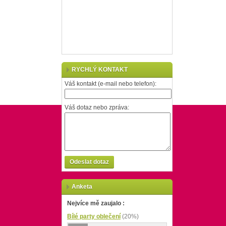
RYCHLÝ KONTAKT
Váš kontakt (e-mail nebo telefon):
Váš dotaz nebo zpráva:
Odeslat dotaz
Anketa
Nejvíce mě zaujalo :
Bílé party oblečení
(20%)