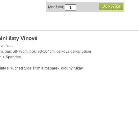
Do košíku
Množství:
ni šaty Vínové
 velikost
m, pas: 58-79cm, bok: 90-104cm, celková délka: 56cm
on + Spandex
šaty s Ruched Side šitím a rozparek, dlouhý rukáv