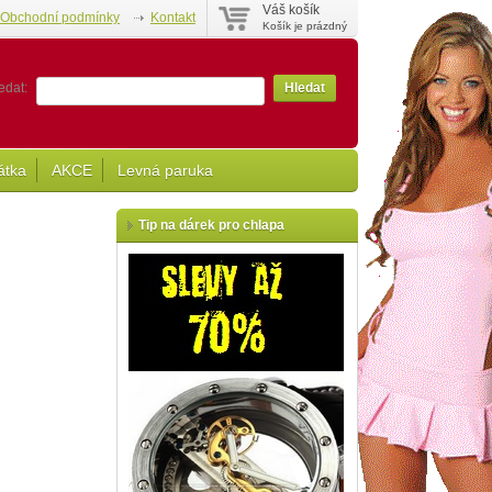
Váš košík
Obchodní podmínky
Kontakt
Košík je prázdný
edat:
Hledat
átka
AKCE
Levná paruka
Tip na dárek pro chlapa