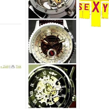
« Zpět
|
Tisk