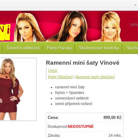
Vyhl
Taneční oblečení
Párty Paruky
Skeletonové hodinky
Sluch
Ramenní mini šaty Vínové
Úvod
Party Oblečení
›
Barevné party oblečení
ramenní mini šaty
Nylon + Spandex
univerzáoní velikost
velmi příjemné nošení
Cena:
899,00 Kč
Dostupnost:
NEDOSTUPNÉ
Záruka:
24 měs.