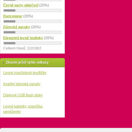
Černé party oblečení
(20%)
Dancewear
(20%)
Dámské paruky
(20%)
Elegantní levné hodinky
(20%)
Celkem hlasů: 1101902
Zkuste ještě tyhle odkazy
Levné manžetové knoflíčky
Kvalitní dámské paruky
Dárkové USB flash disky
Levné kabelky, psaníčka,
peněženky