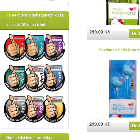
Jsme ověřeni tisíci zákazníky za
více jak 10 let na trhu!
299,00 Kč
Do 
Sluchátka Hello Kitty 
299,00 Kč
Do 
Naše další levné produkty!