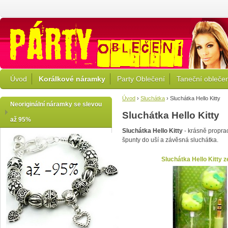
Úvod
Korálkové náramky
Party Oblečení
Taneční obleče
Úvod
›
Sluchátka
›
Sluchátka Hello Kitty
Neoriginální náramky se slevou
Sluchátka Hello Kitty
až 95%
Sluchátka Hello Kitty
- krásně propr
špunty do uší a závěsná sluchátka.
Sluchátka Hello Kitty 