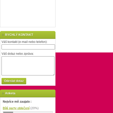
RYCHLÝ KONTAKT
Váš kontakt (e-mail nebo telefon):
Váš dotaz nebo zpráva:
Odeslat dotaz
Anketa
Nejvíce mě zaujalo :
Bílé party oblečení
(20%)